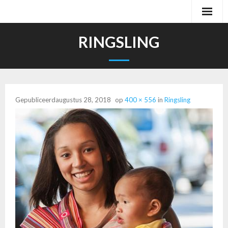
Ga
naar
de
RINGSLING
inhoud
Gepubliceerd
augustus 28, 2018
op
400 × 556
in
Ringsling