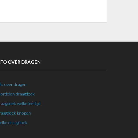
NFO OVER DRAGEN
fo over dragen
ordelen draagdoek
aagdoek welke leeftijd
aagdoek knopen
lke draagdoek