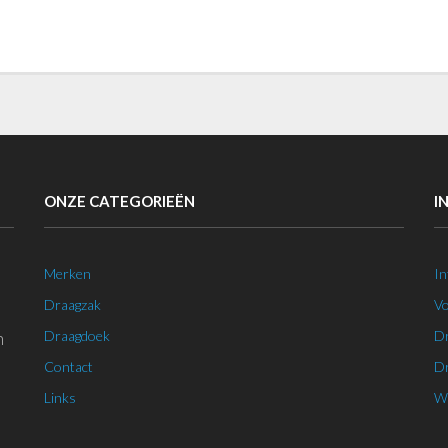
ONZE CATEGORIEËN
I
Merken
In
Draagzak
Vo
n
Draagdoek
Dr
Contact
Dr
Links
We