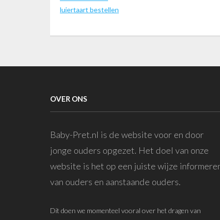
luiertaart bestellen
OVER ONS
Baby-Pret.nl is de website voor en door
jonge ouders opgezet. Het doel van onze
website is het op een juiste wijze informere
van ouders en aanstaande ouders.
Dit doen we momenteel vooral over het dragen van