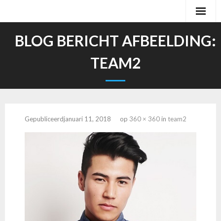
Ga
naar
de
BLOG BERICHT AFBEELDING:
inhoud
TEAM2
Gepubliceerd
januari 11, 2018
op
360 × 360
in
team2